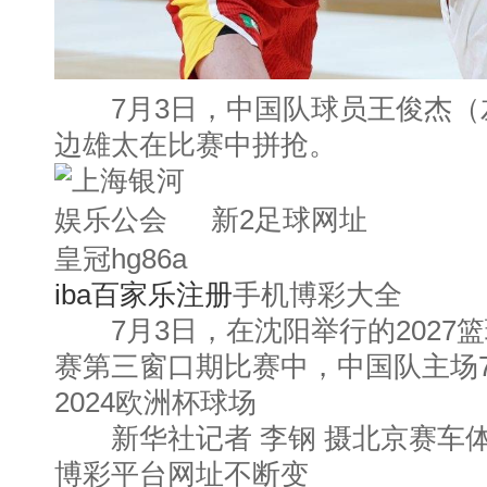
7月3日，中国队球员王俊杰（
边雄太在比赛中拼抢。
新2足球网址
皇冠hg86a
iba百家乐注册
手机博彩大全
7月3日，在沈阳举行的2027
赛第三窗口期比赛中，中国队主场7
2024欧洲杯球场
新华社记者 李钢 摄北京赛车
博彩平台网址不断变