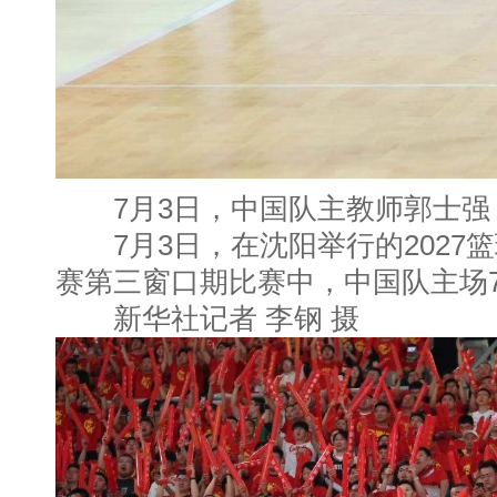
7月3日，中国队主教师郭士强
7月3日，在沈阳举行的2027
赛第三窗口期比赛中，中国队主场7
新华社记者 李钢 摄