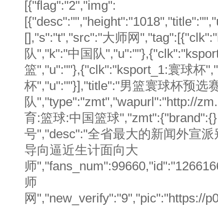
[{"flag":"2","img":
[{"desc":"","height":"1018","title
[],"s":"t","src":"大师网","tag":[{"clk
队","k":"中国队","u":""},{"clk":"kspo
篮","u":""},{"clk":"ksport_1:寰球杯"
杯","u":""}],"title":"男篮寰
队","type":"zmt","wapurl":"http:/
育:篮球:中国篮球","zmt":{"brand":
号","desc":"全省最大的新闻
导向逼近生计面向大
师","fans_num":99660,"id":"126616
师
网","new_verify":"9","pic":"https:/