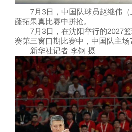
7月3日，中国队球员赵继伟（
藤拓果真比赛中拼抢。
7月3日，在沈阳举行的2027
赛第三窗口期比赛中，中国队主场7
新华社记者 李钢 摄