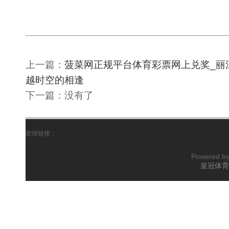
上一篇：
菠菜网正规平台体育彩票网上兑奖_丽江
越时空的相逢
下一篇：没有了
友情链接：
Powered b
皇冠体育