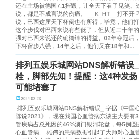
还在主场被德国7:1摧毁，让全天下看了见笑。
说，都是不成言说的伤痛。 __K_HT__打不开
说，巴西这届天下杯倒也有所得，毕竟，他们
这个步伐对巴西来说有些低了，但从近二十年
强对巴西来说还的确阔绰的得益。02年夺冠后
下杯留步八强，14年之后，他们又在18年和...
排列五娱乐城网站DNS解析错误
栓，脚部先知！提醒：这4种发扬
可能堵塞了
2024-02-23
排列五娱乐城网站DNS解析错误_ 字据《中国
陈说2021》，现在我国心血管病东谈主大要有3
管疾病占总死因的46%澳门银河轮盘，每5例圆
心血管病。 雄伟的患病数据引起了大师对心血