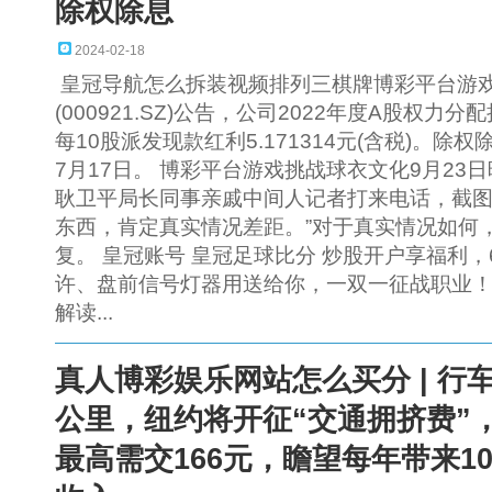
除权除息
2024-02-18
皇冠导航怎么拆装视频排列三棋牌博彩平台游戏
(000921.SZ)公告，公司2022年度A股权力
每10股派发现款红利5.171314元(含税)。除权
7月17日。 博彩平台游戏挑战球衣文化9月23
耿卫平局长同事亲戚中间人记者打来电话，截图
东西，肯定真实情况差距。”对于真实情况如何
复。 皇冠账号 皇冠足球比分 炒股开户享福利，6
许、盘前信号灯器用送给你，一双一征战职业！
解读...
真人博彩娱乐网站怎么买分 | 行车
公里，纽约将开征“交通拥挤费”
最高需交166元，瞻望每年带来1