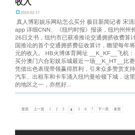
收入
2024-02-17
真人博彩娱乐网站怎么买分 极目新闻记者 宋
app 详细CNN、《纽约时报》报谈，纽约州州
26日文书，纽约市已获准推论交通拥挤收费算
国推论的首个交通拥挤费征收算计，瞻望每年将
元的收入。 HB火博体育网址 __K_KF__飞机：@
买分澳门六合彩娱乐城最近一场__K_HT__比
凭借出色表现带领赢得胜利，引来众多赞赏支持。
汽车、出租车和卡车涌入纽约曼哈顿下城，这
的地区之一，亦然好...
首页
上一页
1
2
3
5
6
7
下一页
末页
4