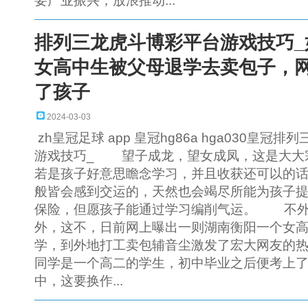
要产业振兴，放浪推动...
排列三龙虎斗博彩平台游戏技巧_
女高中生被父母退学去卖包子，
了孩子
2024-03-03
zh皇冠足球 app 皇冠hg86a hga030皇冠
游戏技巧_ 望子成龙，望女成凤，这是大大
若是孩子好意思瞻念学习，并且收获还可以的
般皆会感到交运的，天然也会竭尽所能为孩子
保险，但愿孩子能通过学习编削气运。 不外
外，这不，日前网上曝出一则湖南衡阳一个女
学，到外地打工卖包辅音尘激发了宏大网友的
同学是一个高二的学生，初中毕业之后便考上
中，这要换作...