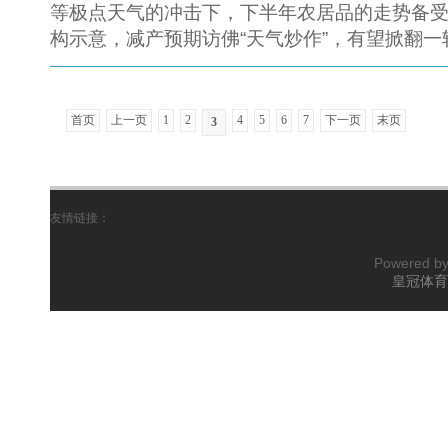
等极点天气的冲击下，下半年农居品的走势备
构示意，减产预期访佛“天气炒作”，有望掀翻一轮农
首页
上一页
1
2
4
5
6
7
下一页
末页
3
友情链接：
Powered b
皇冠体育