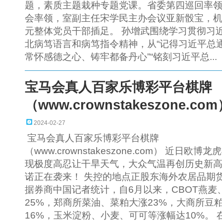
题，素质主题栽种专题党课。省委第四巡回率
会率领，室副主任宋学民主办会议亚新骰宝，
元整体党员干部插足。 孙增武围绕学习贯彻习
北病笃语言和病笃指令精神，从“记得习近平总
常怀感德之心、铸牢都备丹心”“铭刻习近平总...
宝马会真人百家乐博彩平台棋牌
（www.crownstakeszone.co
2024-02-27
宝马会真人百家乐博彩平台棋牌
（www.crownstakeszone.com） 近日欧
现极度高忍让干旱天气，大众气温再创历史新
诺正在袭来！ 失控的地点正股东海外农居品期
据券商中国记者统计，自6月以来，CBOT燕麦
25%，郑商所菜油、菜粕大涨23%，大商所豆
16%，玉米淀粉、小麦、可可等涨幅达10%。