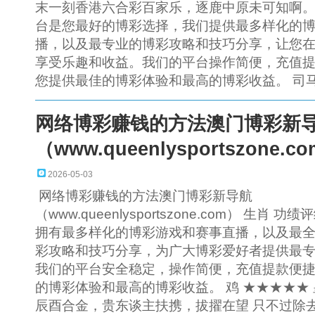
末一刻香港六合彩百家乐，逐鹿中原未可知啊。
台是您最好的博彩选择，我们提供最多样化的
播，以及最专业的博彩攻略和技巧分享，让您
享受乐趣和收益。我们的平台操作简便，充值
您提供最佳的博彩体验和最高的博彩收益。 司马氏
网络博彩赚钱的方法澳门博彩新
（www.queenlysportszone.c
2026-05-03
网络博彩赚钱的方法澳门博彩新导航
（www.queenlysportszone.com） 生肖 
拥有最多样化的博彩游戏和赛事直播，以及最
彩攻略和技巧分享，为广大博彩爱好者提供最
我们的平台安全稳定，操作简便，充值提款便
的博彩体验和最高的博彩收益。 鸡 ★★★★★ 
辰酉合金，贵东谈主扶携，拔擢在望 只不过除