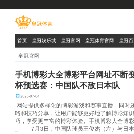
首页
皇冠娱乐城
皇冠官网
皇冠体育官网
皇冠百
皇冠官网
手机博彩大全博彩平台网址不断变
杯预选赛：中国队不敌日本队
2026-07-04
网站提供多样化的博彩游戏和赛事直播，同时
略和技巧分享，让用户能够更好地了解博彩知
巧，享受更丰富的博彩体验。手机博彩大全博
_ 7月3日，中国队球员王俊杰（左）与日