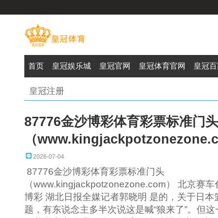
首页
皇冠娱乐城
皇冠官网
皇冠体育官网
皇冠百
皇冠注册
87776金沙博彩体育彩票标准门
（www.kingjackpotzonezone
2026-07-04
87776金沙博彩体育彩票标准门头
（www.kingjackpotzonezone.com） 北京赛
博彩 湖北日报全媒记者郭晓明 是的，关于日本
题，有东说念主多半次说这是喊“狼来了”。但