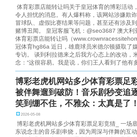
体育彩票店能转让吗关于皇冠体育的博彩活动
令人担忧的消息。有人爆料称，该网站涉嫌欺
冒球队、虚假比赛结果等问题，甚至还有涉及
赌博丑闻。 皇冠客服飞机：@seo3687 澳大
体育彩票店能转让吗（www.crownracessitehom
冠体育hg86a 近日，雄鹿球员米德尔顿摄取了媒体Th
专访。 谈到利拉德来之后我方心态上的改动，
念：“这很容易。我是说，你们王人看到了他有多出
博彩老虎机网站多少体育彩票足彩
被伴舞遛到破防！音乐剧秒变追
笑到绷不住，不雅众：太真是了
2026-05-08
博彩老虎机网站多少体育彩票足彩竞猜_ 一场
东说念主的音乐剧串烧，因为周深与伴舞的互