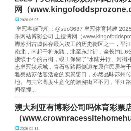
网（www.kingofoddsprozone
2026-06-05
皇冠客服飞机：@seo3687 皇冠体育搭建 20
乐网站博彩公司 上搜博网（www.kingofoddspro
脚苏州古城保存最为竣工的历史街区之一，平
南北，南起干将东路，北至东北街，全长约1.6
接续于今的古街，竣工保留了“水陆并行、河街
态皇冠娱乐城，青石板路两侧遍布原住民居与
雅察姑苏估客活命的实景窗口，亦然品味苏州
地。与其它高度生意化的旅游街区不同，平江
间保捏...
澳大利亚有博彩公司吗体育彩票
（www.crownracessitehomeh
2026-05-11