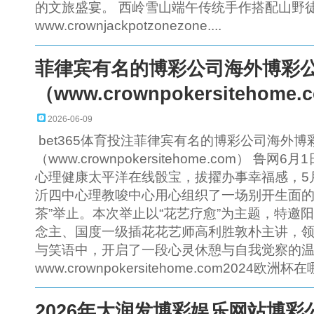
的文旅盛宴。 西岭雪山端午传统手作搭配山野
www.crownjackpotzonezone....
菲律宾有名的博彩公司海外博彩
（www.crownpokersitehome.
2026-06-09
bet365体育投注菲律宾有名的博彩公司海外博
（www.crownpokersitehome.com） 鲁网
心理健康太平洋在线骰宝，拔擢办事幸福感，5
沂四中心理教唆中心用心组织了一场别开生面的
茶”举止。本次举止以“花艺疗愈”为主题，特邀
念主、国度一级插花花艺师高利胜敦朴主讲，
与笑语中，开启了一段心灵休憩与自我觉察的
www.crownpokersitehome.com2024欧洲杯在
2026年大润发博彩娱乐网站博彩