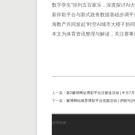
数字孪生”排列五百家乐，深度探讨AI大
新诈欺平台与新式政务数据基础步调平
海数产共同发起“时空AI城市大模子协
本文为体育资讯整理与解读，关注赛事进
上一篇：
新2赌球网址博彩平台注册送活动 | 中方7
下一篇：
赌博网站推荐博彩平台优惠活动 | 伊朗与
友情链接：