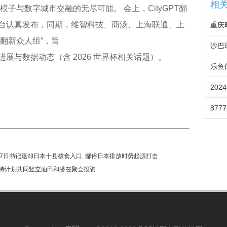
相
模子与数字城市交融的无尽可能。 会上，CityGPT翻
台认真发布，同期，维智科技、商汤、上海联通、上
同翻新众人组”，旨
展与数据动态（含 2026 世界杯相关话题）。
月7日书记退却日本十县核食入口, 鄙俗日本排放时势起源打击
沙特计划共同竖立油田和潜在聚会投资