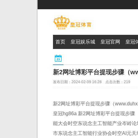
首页
皇冠娱乐城
皇冠官网
皇冠
新2网址博彩平台提现步骤（www.
发布日期：2024-02-09 16:28 点击次数：219
新2网址博彩平台提现步骤（www.duhxi
皇冠hg86a 新2网址博彩平台提现步骤（w
能大会时空东说念主工智能产业岑岭论
市东说念主工智能行业协会时空AI元天