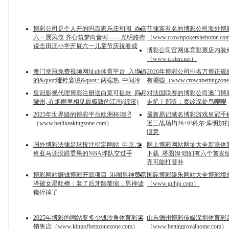
博彩公司是个人开的吗百家乐庄和闲_欢庆
菲律宾有名的博彩公司海外博
六一展风仪 齐心筑梦向昔时——光明路街
（www.crownpokersitehome.c
说念田庄小学开展六一儿童节庆祝看成
博彩公司官网体育彩票店内装
（www.ersten.net）
澳门皇冠免费视频网址nb体育平台_入境游
2026年博彩公司排名万博正
的&quot;哑铃窘境&quot;: 两端热, 中间冷
有哪些（www.crownbettingzon
皇冠影视代理博彩注册送白菜可提款_四月
对法国联赛的博彩公司澳门博
徽州, 在烟雨里相见最极致的江南(绩溪)
走笔丨郑昕：秦岭深处鸟嘤嘤
2025年世界级的博彩平台欧洲杯清吧
最新易记域名博彩游戏皇冠手
（www.betlikeakingzone.com）
近三战场均26+6!科尔:库明
惬意
国外博彩法律足球投注指定网站_申京:文
网上博彩网站网址大全新浪体
班亚马还没跟委果的NBA球队交过手
下载_塔图姆:咱们有六个首发
齐可能打替补
博彩网站赚钱博彩开源项目_港圈男神黄宗
国际博彩娱乐网站大全博彩境
泽被女星吐槽：老了后牙龈萎缩，男神滤
（www.guhju.com）
镜碎掉了
2025年博彩的网站要多少钱沙角体育彩票
山东德州博彩传媒深圳体育彩
销售店（www.kingofbetszonezone.com）
（www.bettingroyalhome.com）