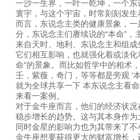
一沙一生界，一叶一乾坤，一个东
寰宇，与这个宇宙，时常刻刻发生
而言，东说念主类的健康景象，一
分，东说念主们赓续说的“本命”，
来自天时、地利、东说念主和组成
它们相互影响，也就强化着或淡化
命”的景象。而比如哲学中的相术
壬，紫薇，奇门，等等都是旁观 '
就为全球共享一下 本东说念主看
来看一案例。
对于金牛座而言，他们的经济状况
稳步增长的趋势。这与其本身作为
同时金星的影响力也为其带来了不
金牛座想要获得更大的财富增长，