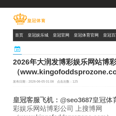
首页
皇冠娱乐城
皇冠官网
皇冠体育官网
皇冠百
2026年大润发博彩娱乐网站博
（www.kingofoddsprozone.
发布日期：2026-06-05 01:08 点击次数：125
皇冠客服飞机：@seo3687
皇冠体
彩娱乐网站博彩公司 上搜博网