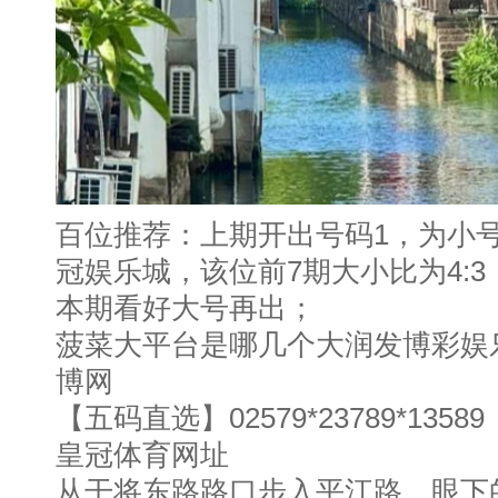
百位推荐：上期开出号码1，为小
冠娱乐城，该位前7期大小比为4:
本期看好大号再出；
菠菜大平台是哪几个大润发博彩娱
博网
【五码直选】02579*23789*13589
皇冠体育网址
从干将东路路口步入平江路，眼下