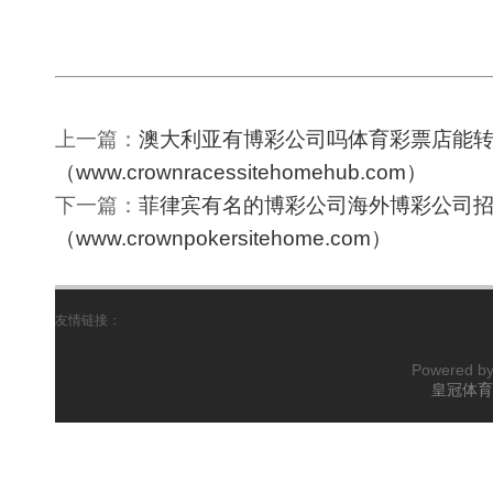
上一篇：
澳大利亚有博彩公司吗体育彩票店能
（www.crownracessitehomehub.com）
下一篇：
菲律宾有名的博彩公司海外博彩公司
（www.crownpokersitehome.com）
友情链接：
Powered b
皇冠体育