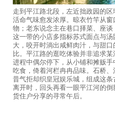
走到平江路北段，左近拙政园的区
活命气味愈发浓厚。晾衣竹竿从窗
物；老东说念主在巷口择菜、座谈
这一带的小店多指标苏式面点与汤
大，咬开时淌出咸鲜肉汁，与甜口
比。平江路的逛吃体验并非追求某
进程中偶尔停下，从小铺和摊贩手
吃食，倚着河栏冉冉品味。石桥、
昔气拒却织皇冠娱乐城，组成这条
离开时，回头再看一眼平江河的倒
货住户分享的寻常午后。