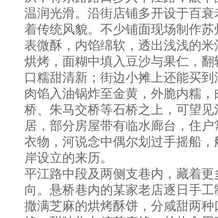
温润光滑。沿街店铺多开设于百衰
着传统风貌。不少铺面现场制作苏
表微酥，内馅绵软，透出浅浅的米
烘烤，面糊中填入豆沙与果仁，翻
口糯甜清新；街边小摊上还能买到
肉馅入油锅炸至金黄，外脆内糯，
桥、朱马交桥等石桥之上，可望见
居，部分房屋带有临水廊台，住户
衣物，河说念中偶尔划过手摇船，
岸设立的来历。
平江路中段及两侧支巷内，藏着更
向。悬桥巷内的某家老店逐日手工
撒满芝麻的烘烤酥饼，分咸甜两种