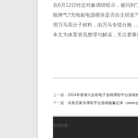
在6月12日特定对象调研暗示，被问到
能脾气?充电桩电源模块是否自主研发?
用万马高分子材料，由万马专缆分娩，
本文为体育资讯整理与解读，关注赛事进
上一篇：
2024年香港六合彩电子游戏博彩平台游戏推荐（ww
下一篇：
乐鱼百家乐博彩平台游戏输赢记录（www.gener
友情链接：