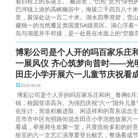
着归程上的东谈主。 藏语里，“巴松”意为“绿色
巴河镇上游的高峡幽谷中，海拔三千四百八十
里，最深处达一百二十米。湖水四季澄碧，雪
藏独一的当然餍足类国度5A级景区。湖心浮着
岛与湖底并不邻接，是一处悬在水面上的“空腹岛.
博彩公司是个人开的吗百家乐庄和
一展风仪 齐心筑梦向昔时——光
田庄小学开展六一儿童节庆祝看
2026-06-09
博彩公司是个人开的吗百家乐庄和闲_ 鲁网6月
锦，校园笑语高兴。为强烈庆祝“六一”国外儿
化生计，营造积极进取、闲适祥和的育东说念
庄市市中区光明路街说念田庄小学浩怒放展六
看成，举座师生欢聚一堂，共度缤纷多彩的好意
纷呈的六一文艺汇演厚爱登台献艺，整场看成