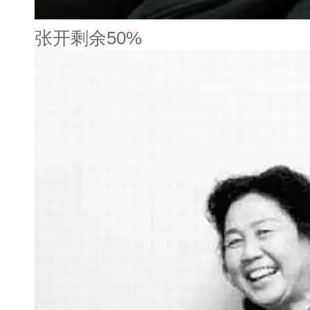
张开剩余50%