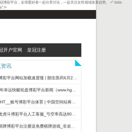
彩平台，全球爱好者一起分享讨论，一起关注女性领域发展趋势。 >" data-
 />
冠开户官网
皇冠注册
点资讯
足球博彩平台网站加载速度慢 | 朗生医药6月23日斥资约31.72万港元回购20
2024年幸运快艇轮盘博彩平台新闻（www.hg33666.com）
__K_HT__账号博彩平台体育 | 中国空间站将养鱼！有何用？神舟十六号已创古
皇冠龙虎斗博彩平台人工客服_亏空率高达80%，已有东说念主身一火！关键提醒
亚博棋牌博彩平台注册送免费棋牌游戏_非农作事随机放缓未能补救好意思股，7月首周“