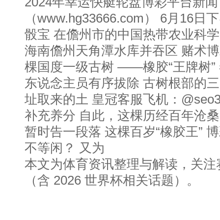
2024年幸运快艇轮盘博彩平台新闻
（www.hg33666.com） 6月1
骰宝 在儋州市的中国热带农业科学
海南儋州天角潭水库并吞区 赌术博
棵国度一级古树 ——橡胶“王牌树”
东说念主员有序拔除 古树根部的三
址取来的土 皇冠客服飞机：@seo3
补充养分 自此，这棵历经百年沧桑的
暂时告一段落 这棵百岁“橡胶王” 
不等闲？ 又为
本文为体育资讯整理与解读，关注
（含 2026 世界杯相关话题）。