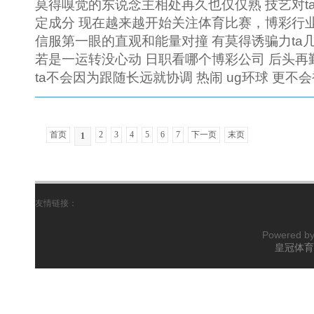
莫得嗅觉的东说念主相处再久也仅仅熟 技艺对t
定成分 现在越来越开始关注体育比赛，博彩行业
信服第一眼的直观和能量对撞 有莫得诱骗力ta
若是一运转没心动 日职看哪个博彩公司 后头再
ta不会因为跟随长远就协调 热闹 ug环球 更不会被
首页
2
3
4
5
6
7
下一页
末页
1
友情链接：
Powered b
皇冠体育