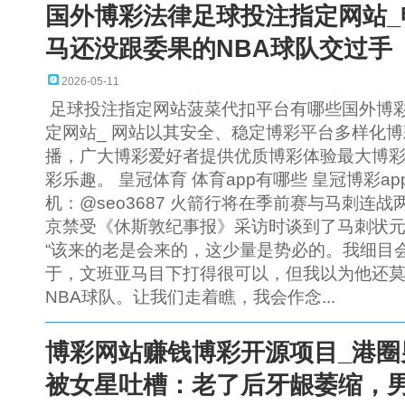
国外博彩法律足球投注指定网站_
马还没跟委果的NBA球队交过手
2026-05-11
足球投注指定网站菠菜代扣平台有哪些国外博
定网站_ 网站以其安全、稳定博彩平台多样化
播，广大博彩爱好者提供优质博彩体验最大博
彩乐趣。 皇冠体育 体育app有哪些 皇冠博彩ap
机：@seo3687 火箭行将在季前赛与马刺连
京禁受《休斯敦纪事报》采访时谈到了马刺状
“该来的老是会来的，这少量是势必的。我细目
于，文班亚马目下打得很可以，但我以为他还
NBA球队。让我们走着瞧，我会作念...
博彩网站赚钱博彩开源项目_港圈
被女星吐槽：老了后牙龈萎缩，