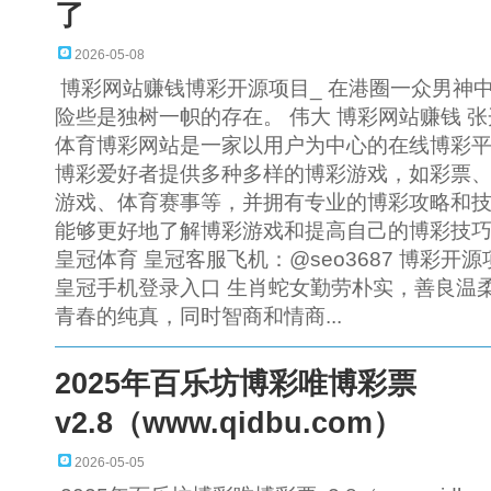
了
2026-05-08
博彩网站赚钱博彩开源项目_ 在港圈一众男神
险些是独树一帜的存在。 伟大 博彩网站赚钱 张
体育博彩网站是一家以用户为中心的在线博彩
博彩爱好者提供多种多样的博彩游戏，如彩票
游戏、体育赛事等，并拥有专业的博彩攻略和
能够更好地了解博彩游戏和提高自己的博彩技巧
皇冠体育 皇冠客服飞机：@seo3687 博彩开
皇冠手机登录入口 生肖蛇女勤劳朴实，善良温
青春的纯真，同时智商和情商...
2025年百乐坊博彩唯博彩票
v2.8（www.qidbu.com）
2026-05-05