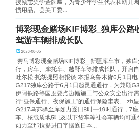
授励志奖学金牌匾，为青少年学生代表和幼儿
惯用品。县关工委...
博彩现金赌场KIF博彩_独库公路
驾游车辆排成长队
2026-06-05
赛马博彩现金赌场KIF博彩_ 新疆库车市，独
行，房车、摩托车、越野车等排成长队，开启
吐尔松·托胡提照相报谈 本报乌鲁木皆6月1日
G217独库公路于6月1日起灵通通行，为兼顾G3
伊阿铁路等国度要点边幅施工与公众安全出行
行“昼保通行、夜保施工”的通行保险圭表。 zh
G217乌苏驿至库如力逐日8时—19时通行，7
车、核载质地5吨及以下货车等社会车辆均可通行
如力至那拉提进口字据逐日本...