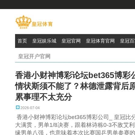
首页
皇冠娱乐城
皇冠官网
皇冠体育官网
皇冠百
皇冠开户官网
香港小财神博彩论坛bet365博彩
情状斯须不能了？林德泄露背后
累事理不太充分
2026-07-04
香港小财神博彩论坛bet365博彩公司_ 皇冠比
大满贯，男单1/8决赛，跟着林诗栋0-3不敌艾
缘男单八强，也意味着本次比赛国乒男单参赛的