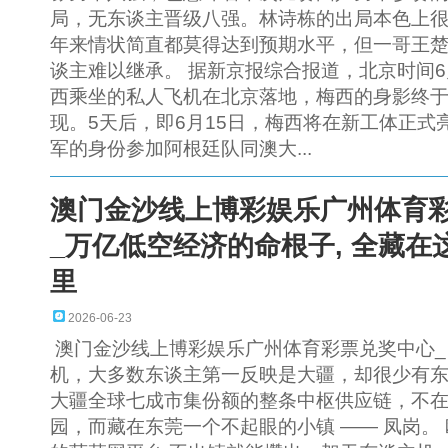
局，无东谈主晋级八强。林诗栋的出局本色上
年来情状简直都莫得达到预期水平，但一哥王
谈主难以继承。 据新京报综合报道，北京时间6
西乘坐的私人飞机在北京落地，梅西的身影终
现。5天后，即6月15日，梅西将在新工体正式
军的身份参加阿根廷队同澳大...
澳门金沙线上博彩娱乐广州体育
_万亿低空经济的命根子, 全藏在
里
2026-06-23
澳门金沙线上博彩娱乐广州体育彩票兑奖中心_
机，大多数东谈主第一反映是大疆，却很少有
大疆全球七成市集份额的整条中枢供应链，不
园，而藏在东莞一个不起眼的小镇 —— 凤岗。 