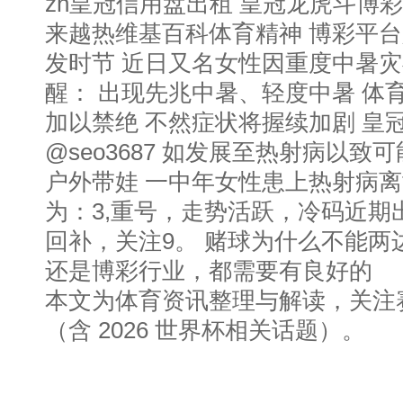
zh皇冠信用盘出租 皇冠龙虎斗博
来越热维基百科体育精神 博彩平台
发时节 近日又名女性因重度中暑灾
醒： 出现先兆中暑、轻度中暑 体育
加以禁绝 不然症状将握续加剧 皇
@seo3687 如发展至热射病以致
户外带娃 一中年女性患上热射病离
为：3,重号，走势活跃，冷码近期
回补，关注9。 赌球为什么不能两
还是博彩行业，都需要有良好的
本文为体育资讯整理与解读，关注
（含 2026 世界杯相关话题）。