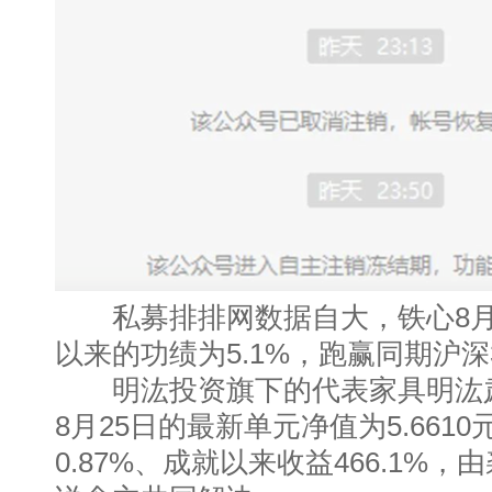
私募排排网数据自大，铁心8月
以来的功绩为5.1%，跑赢同期沪深
明汯投资旗下的代表家具明汯肃
8月25日的最新单元净值为5.661
0.87%、成就以来收益466.1%