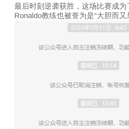
最后时刻逆袭获胜，这场比赛成为
Ronaldo教练也被誉为是“大胆而