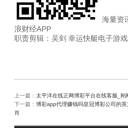
海量资
浪财经APP
职责剪辑：吴剑 幸运快艇电子游戏
上一篇：
太平洋在线正网博彩平台在线客服_刚
下一篇：
博彩app代理赚钱吗皇冠博彩公司的英文
肖