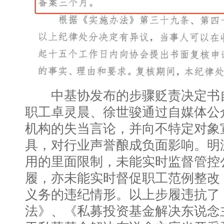
中基协发布的步骤贬责决定书自
职工卓灵晨、徐世骏通过自媒体公
机构的失当言论，并向不特定对象
具，对行业声誉酿成负面影响。明
用的里面限制，未能实时监督管控
履，亦未能实时督促职工范例整改
义务的违纪情形。以上步履违抗了
法》、《私募投资基金解决东说念