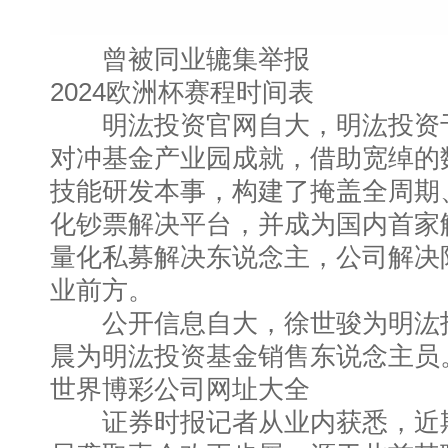
曾被同业辘集举报
2024欧洲杯赛程时间表
明汯投资官网自大，明汯投资于2
对冲基金产业园成就，借助宽绰的
技能研发本事，构建了掩盖全周期
化钞票解决平台，并成为国内首家解
量化私募解决东说念主，公司解决
业前方。
公开信息自大，徐世骏为明汯投
晨为明汯投资基金销售东说念主员
世界博彩公司网址大全
证券时报记者从业内获悉，近期