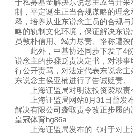
于私募基金解决东说念主应当开采
制，平定诞生正当合规谋略的理念
释，培养从业东说念主员的合规与
略的轨制文化环境，保证解决东说
员敦朴信用、竭力尽责、恪称遭殃
此外，中基协还同步下发了4份
说念主的步骤贬责决定书，对涉事
行公开责骂，对法定代表东说念主
东说念主侯亚楠进行了告诫贬责。
上海证监局对明汯投资袭取责
上海证监局网站8月31日曾发
解决有限公司袭取责令改正步履的
皇冠体育hg86a
上海证监局发布的《对于对上海