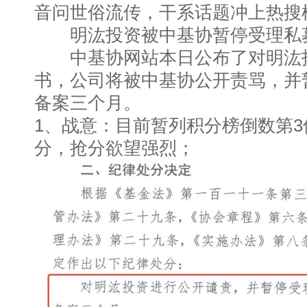
音问世俗流传，干系话题冲上热搜
明汯投资被中基协暂停受理私募
中基协网站本日公布了对明汯投
书，公司将被中基协公开责骂，并
备案三个月。
1、战意：目前暂列积分榜倒数第3
分，抢分欲望强烈；