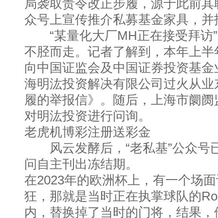
局袭取责令改正步履，源于此前其职
众号上宣传推介私募基金家具，并
“某量化大厂MH正在接受拜访”
不胫而走。记者了解到，本年上半
向中国证监会及中国证券投资基金
海明汯投资解决有限公司过火从业
履的举报信》。随后，上海市阛阓
对明汯投资进行问询。
老虎机博彩注册送彩金
风云发酵后，“老私基”公众号
问自主刊出冻结期。
在2023年的欧洲杯上，有一个场
狂，那就是当时正在执掌球队的Ron
内，替换掉了当时的门将，结果，