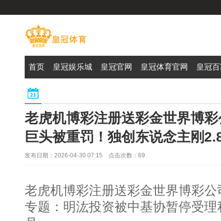
首页
皇冠娱乐城
皇冠官网
皇冠体育官网
皇冠百
老虎机博彩注册送彩金世界博彩
巨头被重罚！独创东说念主刚2.
发布日期：2026-04-30 07:15 点击次数：69
老虎机博彩注册送彩金世界博彩公
专题：明汯投资被中基协暂停受理