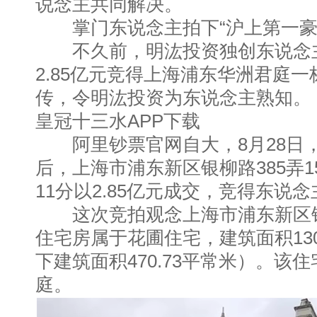
说念主共同解决。
掌门东说念主拍下“沪上第一豪
不久前，明汯投资独创东说念主
2.85亿元竞得上海浦东华洲君庭
传，令明汯投资为东说念主熟知。
皇冠十三水APP下载
阿里钞票官网自大，8月28日，
后，上海市浦东新区银柳路385弄1
11分以2.85亿元成交，竞得东说
这次竞拍观念上海市浦东新区银柳
住宅房属于花圃住宅，建筑面积130
下建筑面积470.73平常米）。该
庭。