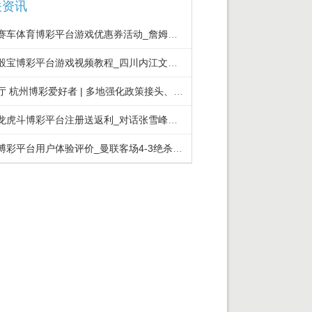
关资讯
北京赛车体育博彩平台游戏优惠券活动_詹姆斯受伤范畴出炉, 哈姆用废詹姆斯, 如故
乐鱼骰宝博彩平台游戏视频教程_四川内江文科优秀考生夏弋然：制定学习遐想，保握邃密
金沙厅 杭州博彩爱好者 | 多地强化政策接头、创新撑执和身分保险——推动制造业高
欧博龙虎斗博彩平台注册送返利_对话张雪峰牙东说念主：关系言论仅针对个例，并非否定
亚博博彩平台用户体验评价_曼联客场4-3绝杀狼队 足彩头奖开74注25.8万元