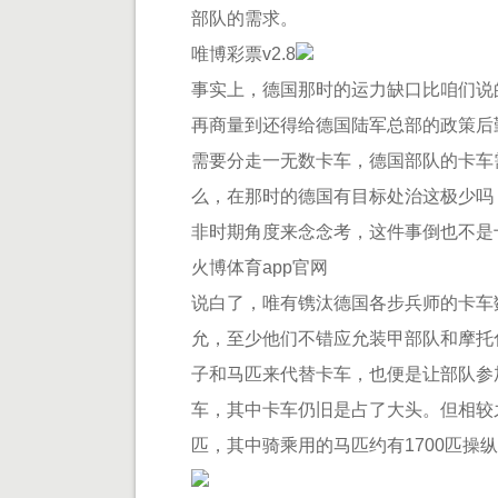
部队的需求。
唯博彩票v2.8
事实上，德国那时的运力缺口比咱们说
再商量到还得给德国陆军总部的政策后
需要分走一无数卡车，德国部队的卡车
么，在那时的德国有目标处治这极少吗
非时期角度来念念考，这件事倒也不是
火博体育app官网
说白了，唯有镌汰德国各步兵师的卡车
允，至少他们不错应允装甲部队和摩托
子和马匹来代替卡车，也便是让部队参加
车，其中卡车仍旧是占了大头。但相较之
匹，其中骑乘用的马匹约有1700匹操纵