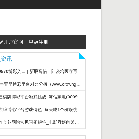
冠开户官网
皇冠注册
点资讯
金沙9570博彩入口 | 新股音信丨陆谈培医疗再度递表港交所 为中国最大的血液病
2024年亚星博彩平台对比分析（www.crowngaming888.com）
排列三棋牌博彩平台游戏挑战_海信家电(000921.SZ)拟10股派5.1713
沙巴棋牌博彩平台游戏特色_每天吃1个猕猴桃会发生什么？皮肤会变好？便便会顺畅？
亚博炸金花网站常见问题解答_电影乔妍的苦衷绽放官微, 脸色赵丽颖辛芷蕾, 该官宣