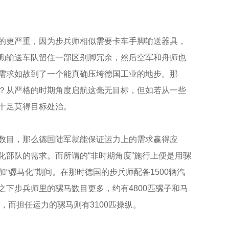
的更严重，因为步兵师相似需要卡车手脚输送器具，
勤输送车队留住一部区别脚冗余，然后空军和舟师也
需求如故到了一个能真确压垮德国工业的地步。那
？从严格的时期角度启航这毫无目标，但如若从一些
十足莫得目标处治。
数目，那么德国陆军就能保证运力上的需求赢得应
化部队的需求。而所谓的“非时期角度”施行上便是用骡
“骡马化”期间。在那时德国的步兵师配备1500辆汽
下步兵师里的骡马数目更多，约有4800匹骡子和马
，而担任运力的骡马则有3100匹操纵。