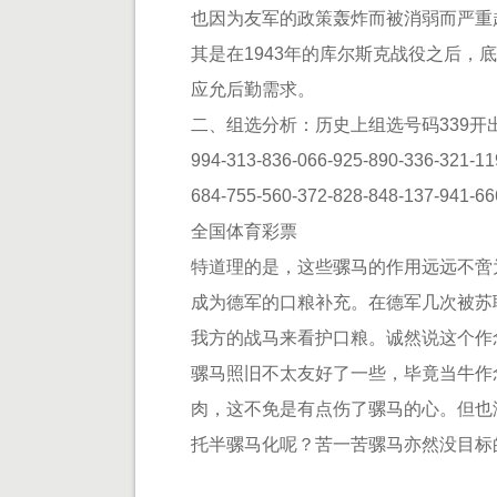
也因为友军的政策轰炸而被消弱而严重
其是在1943年的库尔斯克战役之后，
应允后勤需求。
二、组选分析：历史上组选号码339开出了3
994-313-836-066-925-890-336-321-11
684-755-560-372-828-848-13
全国体育彩票
特道理的是，这些骡马的作用远远不啻
成为德军的口粮补充。在德军几次被苏
我方的战马来看护口粮。诚然说这个作
骡马照旧不太友好了一些，毕竟当牛作
肉，这不免是有点伤了骡马的心。但也
托半骡马化呢？苦一苦骡马亦然没目标