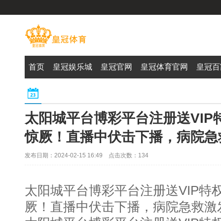
首页
皇冠娱乐城
皇冠官网
皇冠体育官网
皇冠百
太阳城平台博彩平台注册送VIP
惊厥！直播中伏击下播，病院急
发布日期：2024-02-15 16:49 点击次数：134
太阳城平台博彩平台注册送VIP特
厥！直播中伏击下播，病院急救激