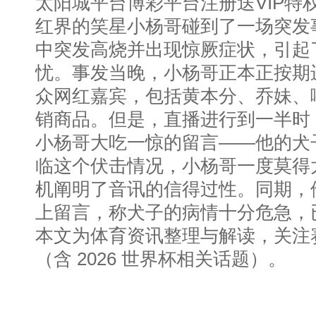
太阳城平台博彩平台注册送VIP特
红界的笑星小杨哥碰到了一场突发
中突发高烧并出现惊厥症状，引起
忧。事发当晚，小杨哥正本正按期
众网红嘉宾，包括黄本分、乔妹、
销商品。但是，直播进行到一半时
小杨哥大吃一惊的留言——他的犬子
临这个伏击情况，小杨哥一度莫得
机阐明了音讯的信得过性。同期，
上留言，称犬子的病情十分危急，
本文为体育资讯整理与解读，关注
（含 2026 世界杯相关话题）。