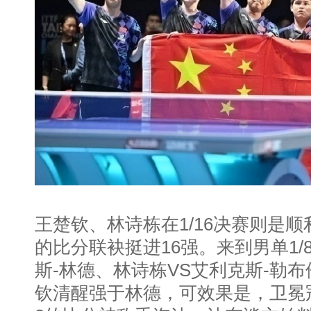
王楚钦、林诗栋在1/16决赛则是顺
的比分联袂挺进16强。来到男单1/
斯-林德、林诗栋VS艾利克斯-勒
钦清醒强于林德，可效果是，卫冕