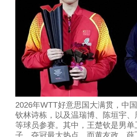
2026年WTT好意思国大满贯，
钦林诗栋，以及温瑞博、陈垣宇、
等球员参赛。其中，王楚钦是男单
子，夺冠最大热点。而黄友政、薛