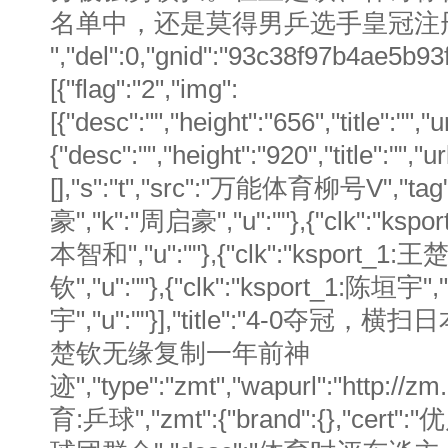
名单中，还是莫得男乒选手皇冠注
","del":0,"gnid":"93c38f97b4ae5b93
[{"flag":"2","img":
[{"desc":"","height":"656","title":"
{"desc":"","height":"920","title":"
[],"s":"t","src":"万能体育柳号V","tag"
豪","k":"周启豪","u":""},{"clk":"ks
本智和","u":""},{"clk":"ksport_1:
钦","u":""},{"clk":"ksport_1:陈垣宇"
宇","u":""}],"title":"4-0夺
楚钦无缘复制一年前神
迹","type":"zmt","wapurl":"http://
育:乒球","zmt":{"brand":{},"c