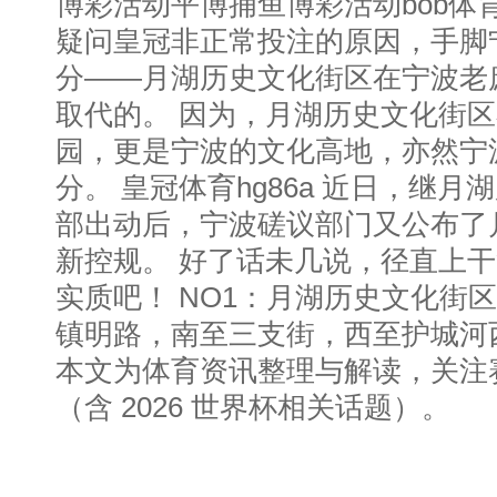
博彩活动平博捕鱼博彩活动bob体育
疑问皇冠非正常投注的原因，手脚
分——月湖历史文化街区在宁波老
取代的。 因为，月湖历史文化街
园，更是宁波的文化高地，亦然宁
分。 皇冠体育hg86a 近日，继
部出动后，宁波磋议部门又公布了
新控规。 好了话未几说，径直上
实质吧！ NO1：月湖历史文化街
镇明路，南至三支街，西至护城河
本文为体育资讯整理与解读，关注
（含 2026 世界杯相关话题）。