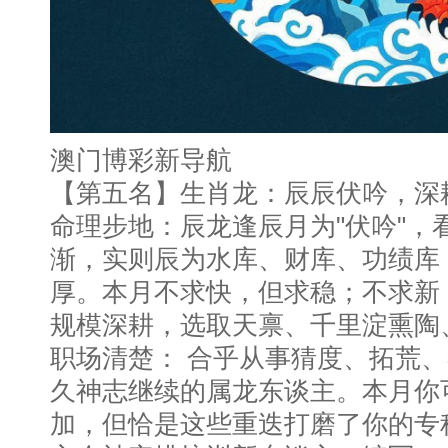
澳门博彩新导航
【第五名】生肖龙：辰辰伏吟，深
命理步地：辰龙逢辰月为"伏吟"，
渐，实则辰为水库、财库、功绩库
厚。本月不求快，但求稳；不求新
规模深耕，选取天禀、千里淀熏陶
职场清楚： 合乎从事猜度、拓荒
久神志继续的属龙东谈主。本月你
加，但恰是这些重迭打磨了你的专