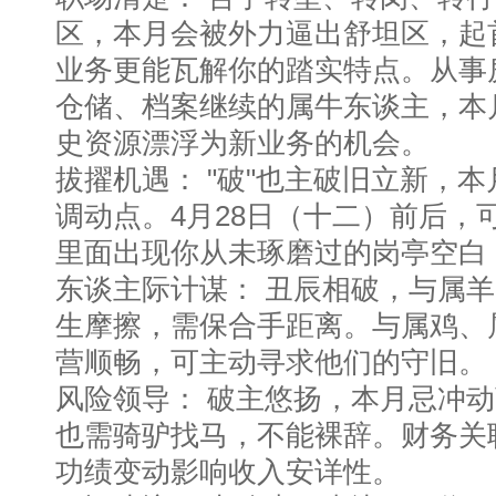
区，本月会被外力逼出舒坦区，起
业务更能瓦解你的踏实特点。从事
仓储、档案继续的属牛东谈主，本
史资源漂浮为新业务的机会。
拔擢机遇： "破"也主破旧立新，
调动点。4月28日（十二）前后，
里面出现你从未琢磨过的岗亭空白
东谈主际计谋： 丑辰相破，与属
生摩擦，需保合手距离。与属鸡、
营顺畅，可主动寻求他们的守旧。
风险领导： 破主悠扬，本月忌冲
也需骑驴找马，不能裸辞。财务关
功绩变动影响收入安详性。