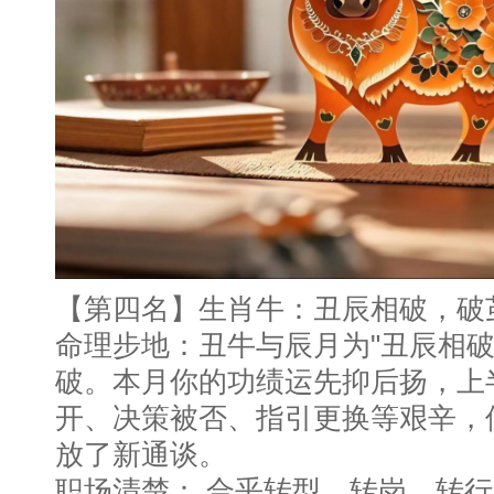
【第四名】生肖牛：丑辰相破，破
命理步地：丑牛与辰月为"丑辰相破
破。本月你的功绩运先抑后扬，上
开、决策被否、指引更换等艰辛，但
放了新通谈。
职场清楚： 合乎转型、转岗、转