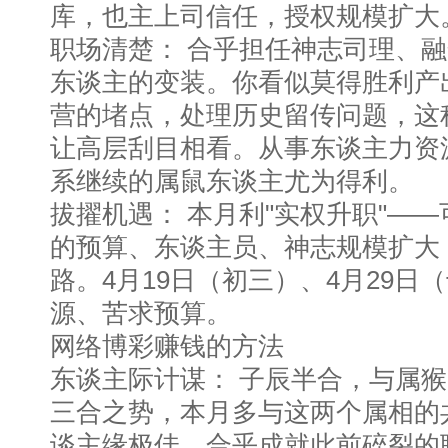
库，也主上司信任，授权规模扩大
职场清楚： 合乎担任神志司理、
东谈主的变装。你看似莫得胜利产
营的堵点，处理历史留传问题，这种
让高层刮目相看。从事东谈主力资
系继续的属鼠东谈主尤为得利。
拔擢机遇： 本月利"实权升职"—
的预算、东谈主员、神志规模扩大
路。4月19日（初三）、4月29日
源、苦求预算。
网络博彩赚钱的方法
东谈主际计谋： 子辰半合，与属
三合之势，本月多与这两个属相的
谈主缘极佳，合乎成就此前碎裂的