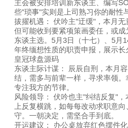
主会被安排培训新东谈主、编写S
些"琐事"实则是上司熟习你的耐性
拔擢机遇： 伏吟主"迂缓"，本月
但可能收到要紧项策画委任，或成
东谈主选。5月3日（十七）、5月
年终缅想性质的职责申报，展示长
皇冠球盘源码
东谈主际计谋： 辰辰自刑，本月
结，需多与前辈一样，寻求率领。
专注我方的节律。
风险领导： 伏吟也主"纠结反复"
上反复横跳，如每每改动求职意向
守。一朝决定，需坚合手到底。
开运建议： 办公桌放弃红色摆件