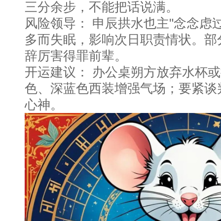
三分余步，不能把话说满。
风险领导： 申辰拱水也主"念念虑
多而失眠，影响次日职责情状。部
辞厉害得罪前辈。
开运建议： 办公桌朔方放弃水杯
色、深蓝色西装增强气场；要紧谈
心神。