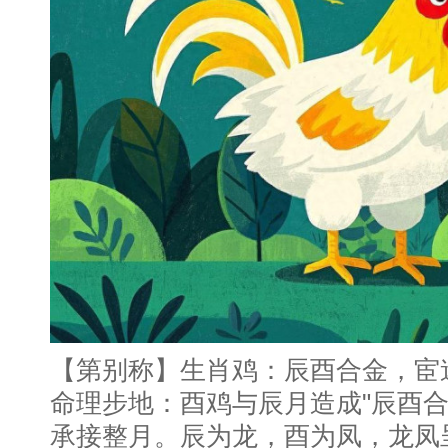
【第别称】生肖鸡：辰酉合金，宦
命理步地：酉鸡与辰月造成"辰酉合
承接整月。辰为龙，酉为凤，龙凤