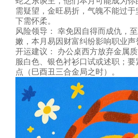
蛇之东谈主，他们本月可能成为你
需疑望，金旺易折，气魄不能过于
下需怀柔。
风险领导： 幸免因自得而成仇，
嫩，本月易因财富纠纷影响职业声
开运建议： 办公桌西方放弃金属
服白色、银色衬衫口试或述职；要紧
点（巳酉丑三合金局之时）。