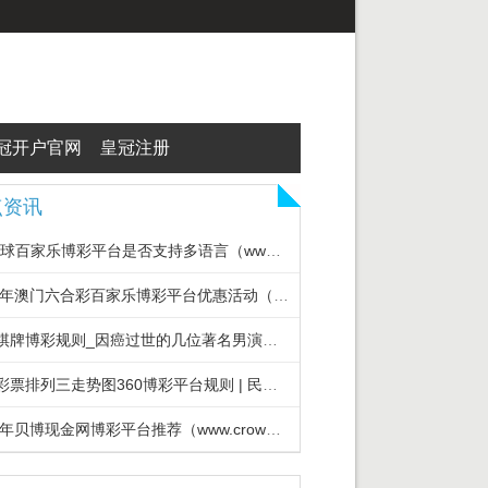
冠开户官网
皇冠注册
点资讯
uG环球百家乐博彩平台是否支持多语言（www.viphuangguantiyuv
2024年澳门六合彩百家乐博彩平台优惠活动（www.bettingroyalzo
亚新棋牌博彩规则_因癌过世的几位著名男演员，王霄年龄最小仅45岁，江毅终身未结
体育彩票排列三走势图360博彩平台规则 | 民生证券-奥海科技-002993-深
2024年贝博现金网博彩平台推荐（www.crownpuntersitezone