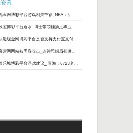
关资讯
皇冠现金网博彩平台游戏相关书籍_NBA：活塞VS魔术，活塞连败会否遭受魔术全员健
平博骰宝博彩平台返水_博士带萌娃插足毕业典礼，暨南大学校长一手抱娃一手拨穗
幸运快艇现金网博彩平台是否支持支付宝支付_低质廉价皮凉席混进市集 滥用者该如何“
亚博直营网网站被黑客攻击_连诗雅婚后初渡过诞辰配偶俩沸腾庆祝 陈家乐心急当爸念念
彩票娱乐城博彩平台游戏建议_ 青海：6723名河湖长督察“中华水塔”