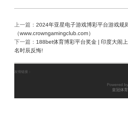
上一篇：
2024年亚星电子游戏博彩平台游戏规
（www.crowngamingclub.com）
下一篇：
188bet体育博彩平台奖金 | 印度大闹
名时辰反悔!
友情链接：
Powered b
皇冠体育