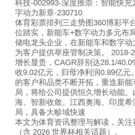
科技-002993-深度推崇：智能快
字动力新章-230710
体育彩票排列三走势图360博彩平
位踏实，新能车+数字动力多元布
储电龙头企业，在新能车和数字动
为客户提供举座管制决策。 2018-
增长显贵，CAGR辞别达28.1/40.
收9.02亿元，归母净利润0.89
的客户和品类不断开拓，重迭新能
局，将给公司提供恒久增长动能。
海、智新收敛、江西奥海、印度希
局，具备大畛域快速
本文为体育资讯整理与解读，关注
（含 2026 世界杯相关话题）。