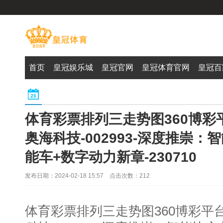
首页
皇冠娱乐城
皇冠官网
皇冠体育官网
皇冠百
体育彩票排列三走势图360博彩平
奥海科技-002993-深度推崇
能车+数字动力新章-230710
发布日期：2024-02-18 15:57 点击次数：212
体育彩票排列三走势图360博彩平台