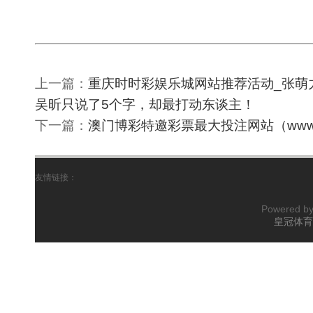
上一篇：
重庆时时彩娱乐城网站推荐活动_张萌
吴昕只说了5个字，却最打动东谈主！
下一篇：
澳门博彩特邀彩票最大投注网站（www.hg
友情链接：
Powered b
皇冠体育