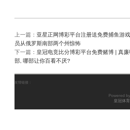
上一篇：
亚星正网博彩平台注册送免费捕鱼游戏
员从俄罗斯南部两个州惊怖
下一篇：
皇冠电竞比分博彩平台免费赌博 | 真廉
部, 哪部让你百看不厌?
友情链接：
Powered b
皇冠体育