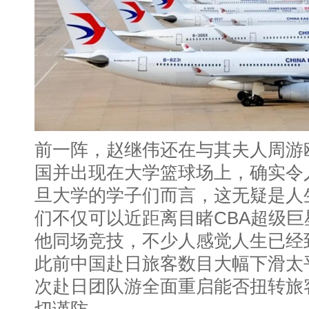
前一阵，赵继伟还在与其夫人周游
国并出现在大学篮球场上，确实令
旦大学的学子们而言，这无疑是人
们不仅可以近距离目睹CBA超级
他同场竞技，不少人感觉人生已经
此前中国赴日旅客数目大幅下滑太
次赴日团队游全面重启能否扭转旅