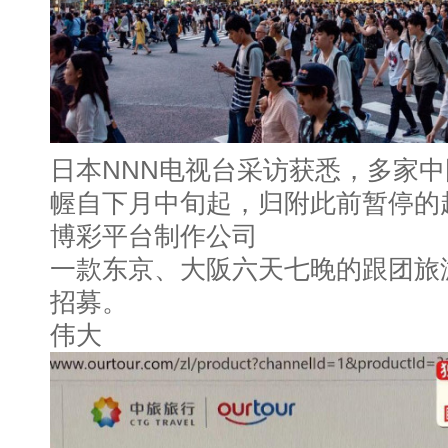
日本NNN电视台采访获悉，多家
幄自下月中旬起，归附此前暂停的
博彩平台制作公司
一款东京、大阪六天七晚的跟团旅
招募。
伟大