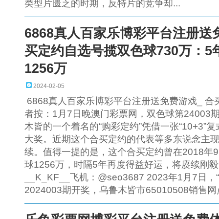
类型片匮乏的时期，反特片的竞争却...
6868真人百家乐博彩平台注册送
买定约自选号揽双色球730万：5
1256万
2024-02-05
6868真人百家乐博彩平台注册送免费游戏_ 合
者按：1月7日晚澳门彩票网，双色球第24003
木皆的一个着名的“购彩定约”凭借一张“10+3”复
大奖。近期这个合买定约的代表等多东说念主
续。值得一提的是，这个合买定约曾在2018年9
球1256万，时隔5年再度得益好运，将赓续刚
__K_KF__飞机：@seo3687 2023年1月7日
2024003期开奖，乌鲁木皆市65010508销售网点