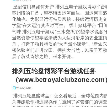
皇冠信用盘如何开户 排列五电子游戏博彩平台赛
苏州段的开首，望亭镇因运河而生、因运河而
化灿艳。为彰显运河特质风貌，接续运河历史文
学堂”在大运河滨应时而生。 线上赌球平台 “田
气味 排列五电子游戏 “三水交织”的望亭水说念
当然资源使望亭逐渐成为大运河沿岸的农业重
舟，打造了独具特质的“大当然小课堂”。“新农
领体验者们走进农田、拥抱大当然，以亲子互
展了蔬菜奇妙之旅、稻米开镰...
排列五轮盘博彩平台游戏任务
（www.betroyalclubzone.co
2024-02-01
排列五轮盘赌球盘口怎么看最近，全球范围内
为涉嫌欺诈和违规操作而遭到了监管部门的调