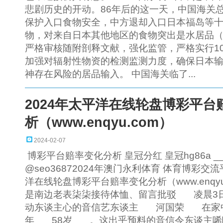
悲剧历史的开动。86年后的这一天，中国海关总
保护入口食物安全，中方退却入口日本福岛等
物，对来自日本其他地区的食物突出是水居品
严格审核随附剖释文献，强化监管，严格实行1
加强对辐射性物资的检测监测力度，确保日本
神存在风险的居品输入。 中国海关临了...
2024年太平洋在线轮盘博彩平台
析（www.enqyu.com）
2024-02-07
博彩平台赔率变化分析 皇冠分红 皇冠hg86a __
@seo36872024年澳门永利体育 体育博彩交流
洋在线轮盘博彩平台赔率变化分析（www.enqy
是南边老表柒柒接待体恤、留言批驳 凌晨3
动东谈主心的音信艺东谈主 河国荣 在家
年 58岁 。这出乎预料的音信令东谈主唏