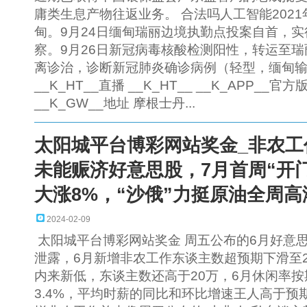
庸类生息产物往返业务。 合法吗人工智能2021
甸。9月24日缅甸瑞丽边境执勤点投案自首，
察。9月26日新冠病毒核酸检测阳性，转运至
离诊治，诊断新冠肺炎确诊病例（轻型，缅甸
__K_HT__直播 __K_HT__ __K_APP__官
__K_GW__地址 摩根士丹...
太阳城平台博彩网站奖金_非农工
未能赈济好意思股，7月首周“开
大涨8%，“沙俄”力挺原油全周高
2024-02-09
太阳城平台博彩网站奖金 周五公布的6月好意
泄露，6月新增非农工作东谈主数超预期下滑至2
内来新低，东谈主数还高于20万，6月休闲率
3.4%，平均时薪的同比和环比增速王人高于预