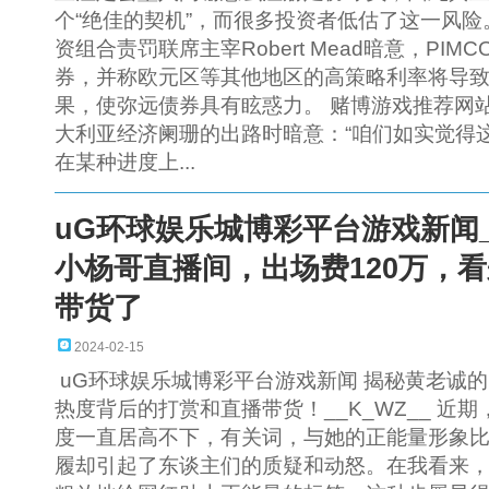
个“绝佳的契机”，而很多投资者低估了这一风
资组合责罚联席主宰Robert Mead暗意，PI
券，并称欧元区等其他地区的高策略利率将导
果，使弥远债券具有眩惑力。 赌博游戏推荐网站 
大利亚经济阑珊的出路时暗意：“咱们如实觉得
在某种进度上...
uG环球娱乐城博彩平台游戏新闻
小杨哥直播间，出场费120万，
带货了
2024-02-15
uG环球娱乐城博彩平台游戏新闻 揭秘黄老诚
热度背后的打赏和直播带货！__K_WZ__ 近
度一直居高不下，有关词，与她的正能量形象
履却引起了东谈主们的质疑和动怒。在我看来