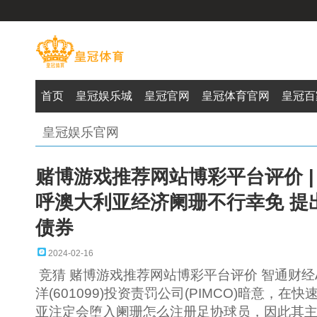
首页
皇冠娱乐城
皇冠官网
皇冠体育官网
皇冠百
皇冠娱乐官网
赌博游戏推荐网站博彩平台评价 | 
呼澳大利亚经济阑珊不行幸免 提
债券
2024-02-16
竞猜 赌博游戏推荐网站博彩平台评价 智通财经
洋(601099)投资责罚公司(PIMCO)暗意，在
亚注定会堕入阑珊怎么注册足协球员，因此其