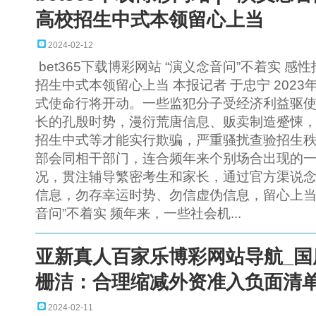
高校招生中式本领留心上当
2024-02-12
bet365下载博彩网站 “演义念音问”不着实 感
招生中式本领留心上当 本报记者 于忠宁 202
式使命行将开动。一些监犯分子受经济利益驱
长的孔殷时势，漫衍荒唐信息、贩卖制造蹙悚
招生中式等才能实行欺骗，严重骚扰查验招生
部会同相干部门，连合频年来个别场合出现的
况，贯注辅导繁密考生和家长，通过官方渠说
信息，勿存幸运时势、勿信虚伪信息，留心上当上
音问”不着实 频年来，一些社会机...
亚新真人百家乐博彩网站导航_国
栅洁：合理缩减外资准入负面清
2024-02-11