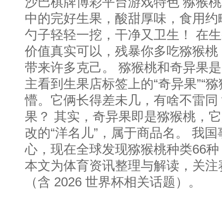
沙巴棋牌博彩平台游戏特色 猕猴
中的完好生果，酸甜厚味，食用约
勺子轻轻一挖，干净又卫生！ 在
价值真实可以，残暴你多吃猕猴桃
带来许多克己。 猕猴桃和奇异果是
主看到生果店标签上的“奇异果”“猕
懵。它俩长得差未几，有啥不雷同
果？ 其实，奇异果即是猕猴桃，
改的“洋名儿”，属于商品名。 我
心，现在全球发现猕猴桃种类66种
本文为体育资讯整理与解读，关注
（含 2026 世界杯相关话题）。