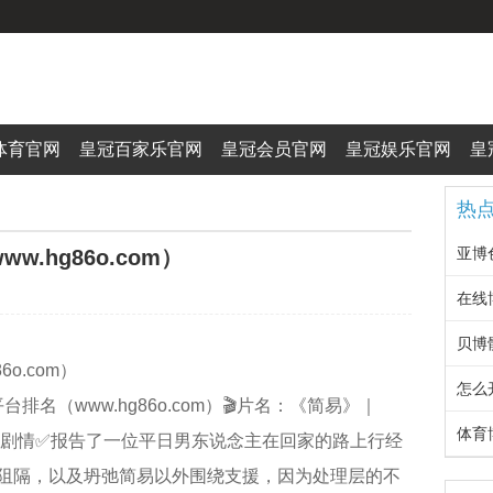
体育官网
皇冠百家乐官网
皇冠会员官网
皇冠娱乐官网
皇
热
.hg86o.com）
o.com）
排名（www.hg86o.com）🎬片名：《简易》｜
 类型: 剧情✅报告了一位平日男东说念主在回家的路上行经
阻隔，以及坍弛简易以外围绕支援，因为处理层的不