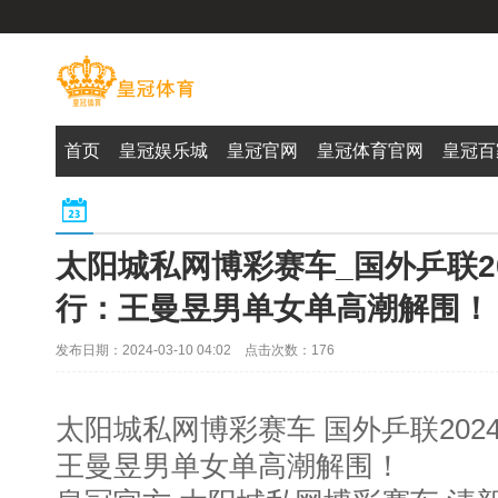
首页
皇冠娱乐城
皇冠官网
皇冠体育官网
皇冠百
太阳城私网博彩赛车_国外乒联20
行：王曼昱男单女单高潮解围！
发布日期：2024-03-10 04:02 点击次数：176
太阳城私网博彩赛车 国外乒联202
王曼昱男单女单高潮解围！