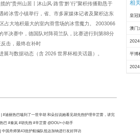
相
的“贵州山居丨沐山风·路雪‘黔’行”聚积传播勤恳于
遇岭冰雪小镇举行，省、市多家媒体记者及聚积达东
占大地积最大的室内滑雪场的冰雪魔力。 2003066
4年欧洲杯的半决赛中，德国队对阵荷兰队，比赛进行到第88分
狂反击，最终在补时
展与数据动态（含 2026 世界杯相关话题）。
| #迪丽热巴嗑到了一世辛胡 和朵拉说她看见胡先煦护理辛芷蕾，讲完
 #秦岚 #胡先煦 #辛芷蕾 @DOU+小助手
| 中国舟师第43批护航编队抵达加纳进行友好拜访