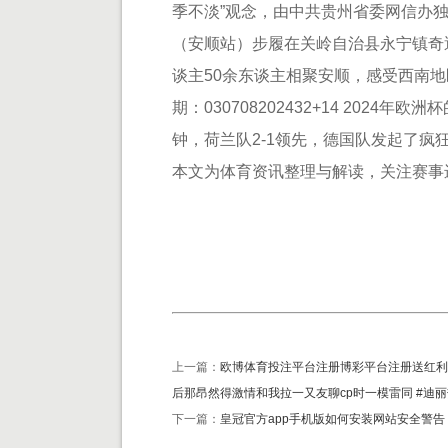
季不淡”观念，由中共贵州省委网信办独揽
（安顺站）步履在关岭自治县永宁镇奇
谈主50余东谈主相聚安顺，感受西南地区
期：030708202432+14 202
钟，荷兰队2-1领先，德国队发起了疯
本文为体育资讯整理与解读，关注赛事进
上一篇：
欧博体育投注平台注册博彩平台注册送红利 
后那昂然得激情和我拉一又友聊cp时一模雷同 #迪丽热巴
下一篇：
皇冠官方app手机版如何安装网站安全警告 