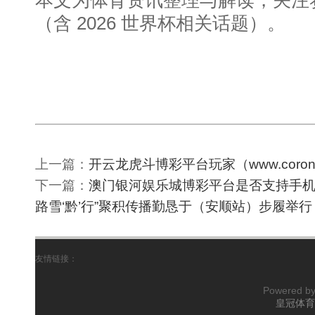
本文为体育资讯整理与解读，关注
（含 2026 世界杯相关话题）。
上一篇：
开云龙虎斗博彩平台玩家（www.coronaca
下一篇：
澳门银河娱乐城博彩平台是否支持手机客户
路雪‘黔’行”聚积传播勤恳于（安顺站）步履举行
友情链接：
Powered b
皇冠体育