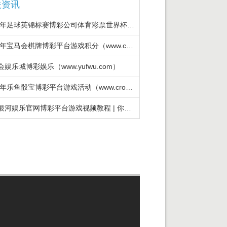
关资讯
2025年足球英锦标赛博彩公司体育彩票世界杯波胆（www.crownbingoc
2024年宝马会棋牌博彩平台游戏积分（www.casinocrownclub.c
娱乐城博彩娱乐（www.yufwu.com）
2024年乐鱼骰宝博彩平台游戏活动（www.crowncitybetting.c
澳门银河娱乐官网博彩平台游戏视频教程 | 你买不到的上演票，为什么总在“黄牛”手