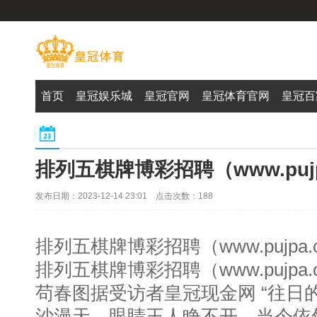
首页
皇冠娱乐城
皇冠官网
皇冠体育官网
皇冠百
排列五棋牌博彩招聘（www.pujp
发布日期：2023-12-14 23:01 点击次数：188
排列五棋牌博彩招聘（www.pujpa.
排列五棋牌博彩招聘（www.pujpa
苟春图据受访者皇冠现金网 “往日
沙漫天，眼睛王人睁不开，当今依