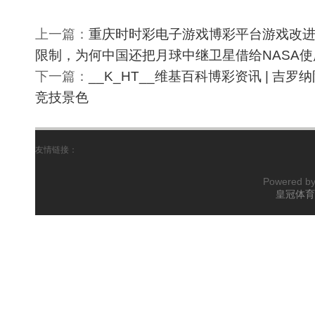
上一篇：
重庆时时彩电子游戏博彩平台游戏改进
限制，为何中国还把月球中继卫星借给NASA使
下一篇：
__K_HT__维基百科博彩资讯 | 
竞技景色
友情链接：
Powered b
皇冠体育