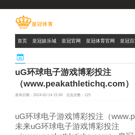
首页
皇冠娱乐城
皇冠官网
皇冠体育官网
皇冠百
uG环球电子游戏博彩投注
（www.peakathletichq.com）
发布日期：2024-02-14 15:30 点击次数：125
uG环球电子游戏博彩投注（www.peaka
未来uG环球电子游戏博彩投注