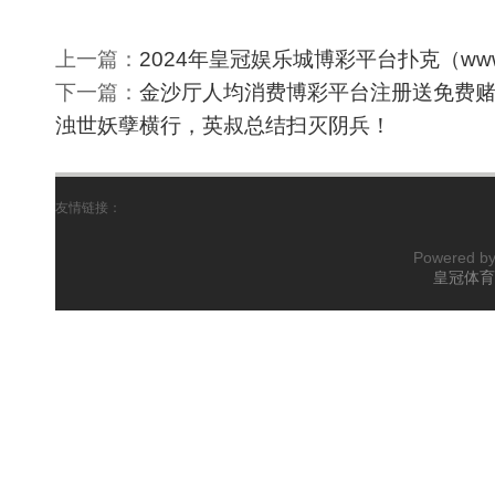
上一篇：
2024年皇冠娱乐城博彩平台扑克（www.sove
下一篇：
金沙厅人均消费博彩平台注册送免费赌场
浊世妖孽横行，英叔总结扫灭阴兵！
友情链接：
Powered b
皇冠体育