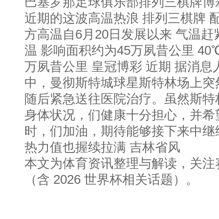
巴塞罗那足球俱乐部排列三棋牌博
近期的这波高温热浪 排列三棋牌 配
方高温自6月20日发展以来 气温赶
温 影响面积约为45万夙昔公里 40
万夙昔公里 皇冠博彩 近期 据消
中，曼彻斯特城球星斯特林场上突
随后紧急送往医院治疗。虽然斯特
身体状况，们健康十分担心，并希
时，们加油，期待能够接下来中继
热力值也握续拉满 吉林省风
本文为体育资讯整理与解读，关注
（含 2026 世界杯相关话题）。