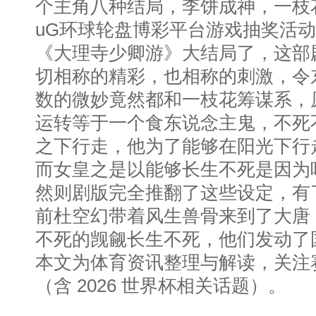
个主角八种结局，李饼成神，一枝
uG环球轮盘博彩平台游戏抽奖活动
《大理寺少卿游》大结局了，这部
切相称的精彩，也相称的刺激，令
数的微妙竟然都和一枝花筹谋系，
运转等于一个食东说念主鬼，不死
之下行走，他为了能够在阳光下行
而女皇之是以能够长生不死是因为
然则剧版完全推翻了这些设定，有
前杜空幻带着风生兽骨来到了大唐
不死的觊觎长生不死，他们发动了
本文为体育资讯整理与解读，关注
（含 2026 世界杯相关话题）。