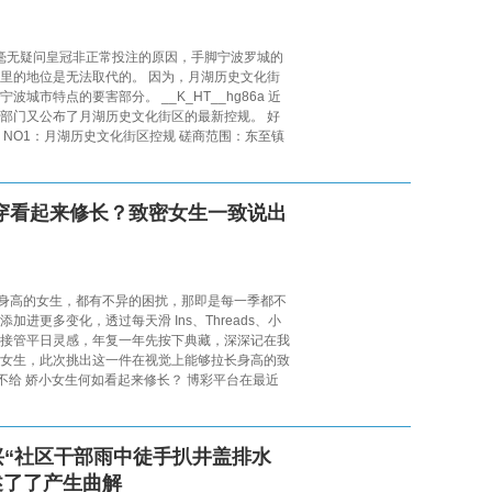
 毫无疑问皇冠非正常投注的原因，手脚宁波罗城的
里的地位是无法取代的。 因为，月湖历史文化街
市特点的要害部分。 __K_HT__hg86a 近
部门又公布了月湖历史文化街区的最新控规。 好
NO1：月湖历史文化街区控规 磋商范围：东至镇
如穿看起来修长？致密女生一致说出
、身高的女生，都有不异的困扰，那即是每一季都不
进更多变化，透过每天滑 Ins、Threads、小
接管平日灵感，年复一年先按下典藏，深深记在我
女生，此次挑出这一件在视觉上能够拉长身高的致
了不给 娇小女生何如看起来修长？ 博彩平台在最近
兴“社区干部雨中徒手扒井盖排水
述了了产生曲解