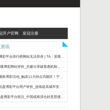
冠开户官网
皇冠注册
点资讯
真人博彩平台排行榜网站无法登录 | TA：里斯-詹姆斯渴慕成为切尔西队长，新赛季
AG色碟博彩网站评价_共建分享碳普惠机制，2023年世界低碳日青岛主场作为举办
平博捕鱼博彩活动_触及11大特点功能区！宁波这个历史文化街区公布最新控规！
皇冠轮盘博彩平台用户评价_连续提高城市安全治理应代化水平
AG轮盘博彩平台投注_中国或将清仓好意思债置换黄金，东谈主民币反攻，耶伦：将对中