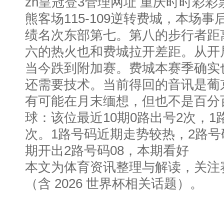
zh皇冠登3管理网址 重庆时时彩彩
熊客场115-109逆转费城，本场
绩名次东部第七。第八的步行者距离
六的热火也和费城拉开差距。从开
当今跌到附加赛。费城本赛季确实
还需要技术。当前得回的音讯是葡
有可能在月末缅想，但也不是百分百
球：该位最近10期0路出号2次，1
次。1路号码近期走势较热，2路
期开出2路号码08，本期看好
本文为体育资讯整理与解读，关注
（含 2026 世界杯相关话题）。