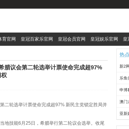
体育官网
皇冠百家乐官网
皇冠会员官网
皇冠娱乐官网
皇
热
新2网
希腊议会第二轮选举计票使命完成超97%
阁权
申博私
第二轮选举计票使命完成超97% 新民主党锁定胜局并
当地技能6月25日，希腊举行第二轮议会选举。收尾