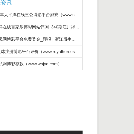
关资讯
2024年太平洋在线三公博彩平台游戏（www.sovereignsportspr
太平洋在线百家乐博彩网站评测_340期江川得志8预测奖号：20码推选
亚星私网博彩平台免费奖金_预报 | 浙江后生导演“两日谈”：祝新、陈小雨的这一年
新2足球注册博彩平台评价（www.royalhorsessite.com）
网博彩存款（www.wajyo.com）