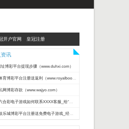
冠开户官网
皇冠注册
点资讯
址博彩平台提现步骤（www.duhxi.com）
乐鱼体育博彩平台注册送返利（www.royalbookmakerhome.com
网博彩存款（www.wajyo.com）
澳门六合彩电子游戏如何联系XXXX客服_给“最好的10部反特片”排个名：《黑三角
亚新娱乐城博彩平台注册送免费电子游戏_经纬早班车｜新西兰房价15连跌；苹果4G专