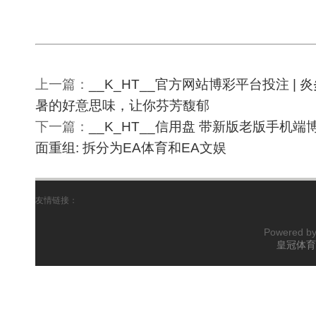
上一篇：
__K_HT__官方网站博彩平台投注 
暑的好意思味，让你芬芳馥郁
下一篇：
__K_HT__信用盘 带新版老版手机端
面重组: 拆分为EA体育和EA文娱
友情链接：
Powered b
皇冠体育