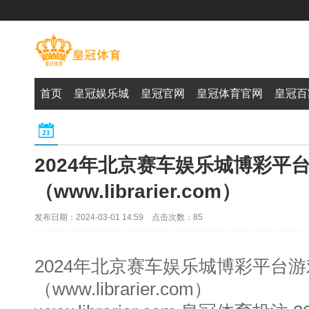
首页
皇冠娱乐城
皇冠官网
皇冠体育官网
皇冠百
2024年北京赛车娱乐城博彩平
（www.librarier.com）
发布日期：2024-03-01 14:59 点击次数：85
2024年北京赛车娱乐城博彩平台
（www.librarier.com）