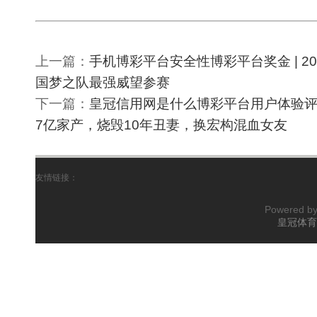
上一篇：
手机博彩平台安全性博彩平台奖金 | 2
国梦之队最强威望参赛
下一篇：
皇冠信用网是什么博彩平台用户体验评价
7亿家产，烧毁10年丑妻，换宏构混血女友
友情链接：
Powered b
皇冠体育