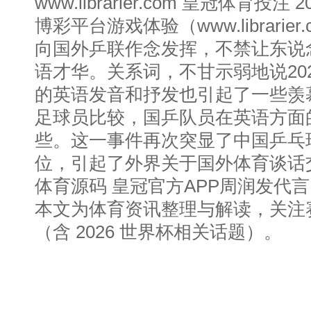
www.librarier.com 皇冠体育投
博彩平台游戏体验（www.librarie
向国外乒联作念发挥，不禁让东说
语才华。关系词，不甘示弱地说20
的英语发音和抒发也引起了一些羡
足球员比较，国乒队员在英语方面
些。这一事件再次突显了中国乒乓
位，引起了外界关于国外体育谈话交
体育源码 皇冠官方APP周润发代
本文为体育资讯整理与解读，关注
（含 2026 世界杯相关话题）。