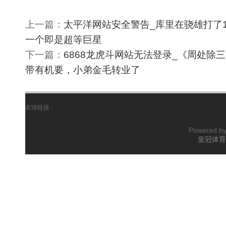
上一篇：
太平洋网站安全警告_库里在骁雄打了15
一个即是超等巨星
下一篇：
6868龙虎斗网站无法登录_《周处除
带有机要，小弟金毛转业了
友情链接：
Powered b
皇冠体育