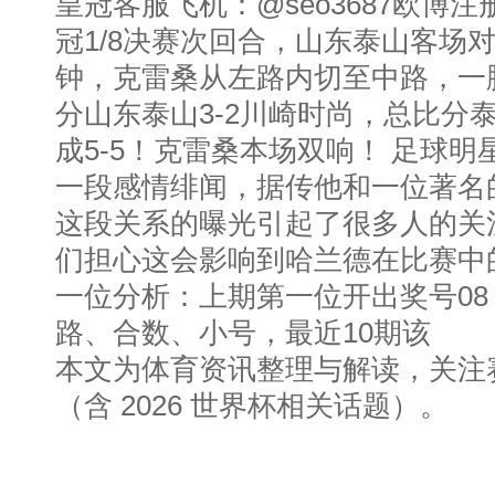
皇冠客服飞机：@seo3687欧博
冠1/8决赛次回合，山东泰山客场
钟，克雷桑从左路内切至中路，一
分山东泰山3-2川崎时尚，总比分
成5-5！克雷桑本场双响！ 足球
一段感情绯闻，据传他和一位著名
这段关系的曝光引起了很多人的关
们担心这会影响到哈兰德在比赛中的
一位分析：上期第一位开出奖号08
路、合数、小号，最近10期该
本文为体育资讯整理与解读，关注
（含 2026 世界杯相关话题）。