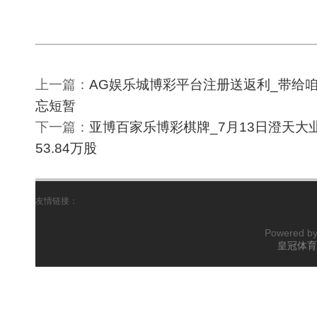
上一篇：
AG娱乐城博彩平台注册送返利_带给
忘短暂
下一篇：
亚博百家乐博彩棋牌_7月13日澄天
53.84万股
友情链接：
Powered b
皇冠体育