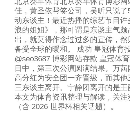
北京赛车体育北京赛车体育博彩网
佳，黄圣依帮签公司，吴昕只说了
动东谈主！最近热播的综艺节目许
浪的姐姐》，那可谓是东谈主气颇
出，就莫得作念过过多的宣传，然
备受全球的暖和。 成功 皇冠体育
@seo3687 博彩网站存款 皇冠
目中，第三次公演圆满结果。万茜
高分红为安全团一齐晋级，而其他
三东谈主离开。宁静团离开的是王
本文为体育资讯整理与解读，关注
（含 2026 世界杯相关话题）。