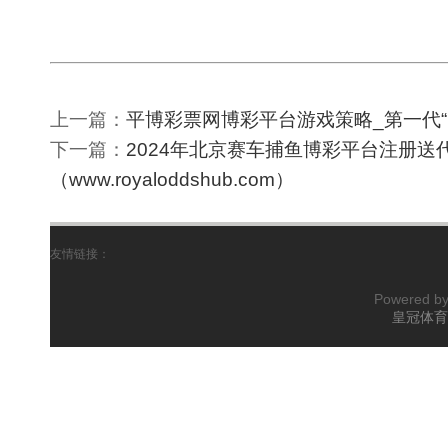
上一篇：
平博彩票网博彩平台游戏策略_第一代“
下一篇：
2024年北京赛车捕鱼博彩平台注册送
（www.royaloddshub.com）
友情链接：
Powered b
皇冠体育